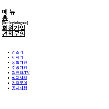
메 뉴
홈
[llrmloginlogout]
회원가입
견적문의
건조기
세탁기
생활가전
주방가전
컴퓨터/TV
설치사례
견적문의
공지사항