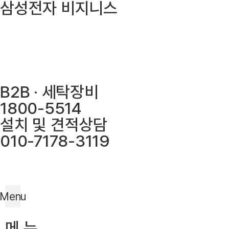
삼성전자 비지니스
Skip
to
content
웹사이트 바로가기
E-카탈로그 바로가기
B2B · 세탁장비
1800-5514
설치 및 견적상담
010-7178-3119
홈
로그인
회원가입
견적문의
Menu
메 뉴