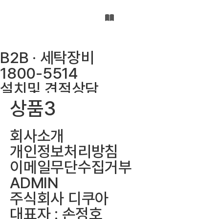
웹사이트 바로가기
E-카달로그 바로가기
B2B · 세탁장비
1800-5514
설치및 견적상담
010-7178-3119
상품3
평일 오전 9시부터 오후 6시까지 상
담 가능합니다
회사소개
(점심시간 12시부터 13시까지)
개인정보처리방침
토요일과 일요일, 공휴일은 휴무입
이메일무단수집거부
니다
ADMIN
(010-7178-3119 문자를 남겨주시
주식회사 디쿠아
면 감사합니다)
대표자 : 손정호