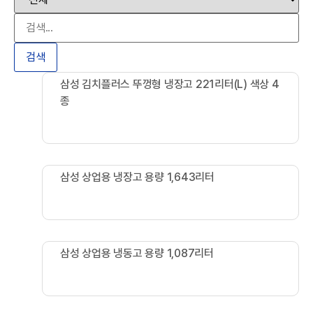
니다
(010-7178-3119 문자를 남겨주시
면 감사합니다)
검색
삼성 김치플러스 뚜껑형 냉장고 221리터(L) 색상 4
종
삼성 김치냉장고 김치플러스 뚜껑형 221L 색상 4종
삼성 상업용 냉장고 용량 1,643리터
삼성 업소용 냉장고 1,643L 실버 색상
삼성 상업용 냉동고 용량 1,087리터
삼성 업소용 냉동고 1,087L 실버 색상