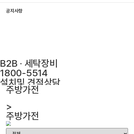
공지사항
웹사이트 바로가기
E-카달로그 바로가기
B2B · 세탁장비
1800-5514
설치및 견적상담
주방가전
010-7178-3119
평일 오전 9시부터 오후 6시까지 상
>
담 가능합니다
주방가전
(점심시간 12시부터 13시까지)
토요일과 일요일, 공휴일은 휴무입