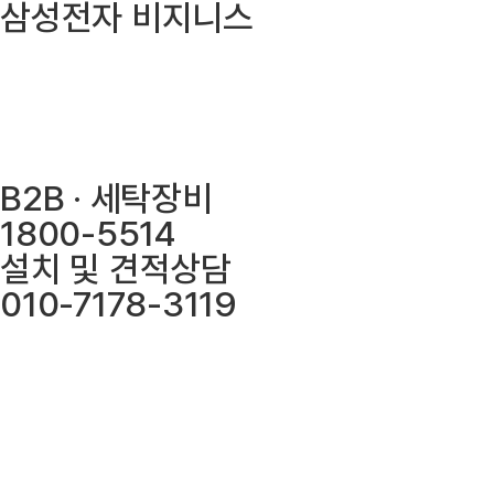
삼성전자 비지니스
Skip
to
건조기
건조기
홈
content
웹사이트 바로가기
세탁기
세탁기
로그인
생활가전
생활가전
회원가입
주방가전
주방가전
견적문의
E-카탈로그 바로가기
컴퓨터/TV
컴퓨터/TV
설치사례
설치사례
B2B · 세탁장비
견적문의
견적문의
1800-5514
공지사항
공지사항
설치 및 견적상담
010-7178-3119
홈
로그인
회원가입
견적문의
건조기